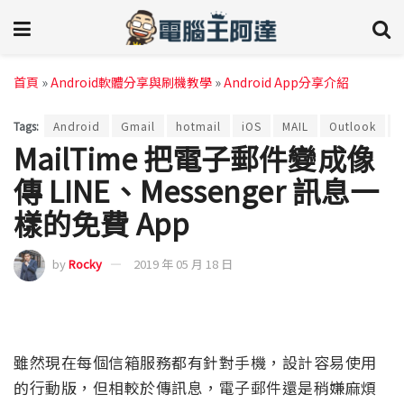
首頁
»
Android軟體分享與刷機教學
»
Android App分享介紹
Tags:
Android
Gmail
hotmail
iOS
MAIL
Outlook
Y
MailTime 把電子郵件變成像
傳 LINE、Messenger 訊息一
樣的免費 App
by
Rocky
2019 年 05 月 18 日
雖然現在每個信箱服務都有針對手機，設計容易使用
的行動版，但相較於傳訊息，電子郵件還是稍嫌麻煩