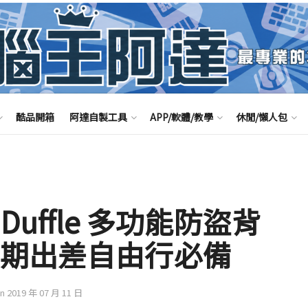
酷品開箱
阿達自製工具
APP/軟體/教學
休閒/懶人包
y Duffle 多功能防盜背
短期出差自由行必備
on 2019 年 07 月 11 日