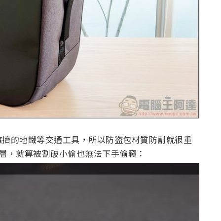
擁擠的地鐵等交通工具，所以防盜包材質防割就很重
有防割層，就算被割破小偷也無法下手偷竊：