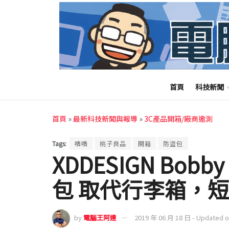
首頁
科技新聞
首頁
»
最新科技新聞與報導
»
3C產品開箱/廠商邀測
Tags:
嘖嘖
桃子良品
開箱
防盜包
XDDESIGN Bobb
包 取代行李箱，
by
電腦王阿達
2019 年 06 月 18 日 - Updated 