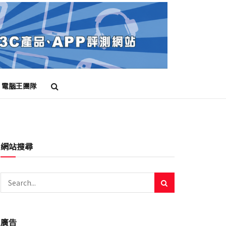
電腦王團隊
網站搜尋
廣告