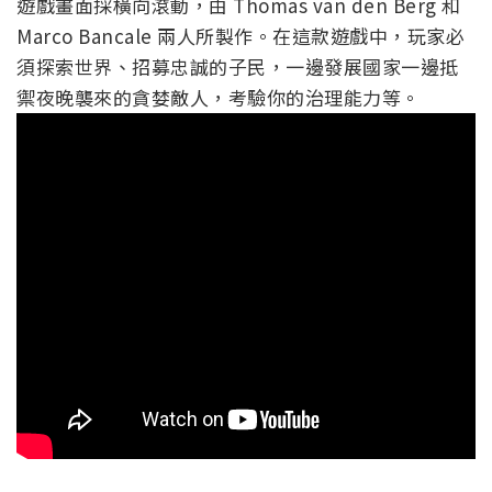
遊戲畫面採橫向滾動，由 Thomas van den Berg 和
Marco Bancale 兩人所製作。在這款遊戲中，玩家必
須探索世界、招募忠誠的子民，一邊發展國家一邊抵
禦夜晚襲來的貪婪敵人，考驗你的治理能力等。