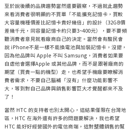
至於說後續的品牌趨勢當然還要觀察，不過就此趨勢
來看消費者很明顯的不買單「不能擴充記憶卡，買較
大容量機種價差比記憶卡貴好幾倍」的設計（32GB價
差幾千元，同容量記憶卡約只要3~400元），要不要傾
聽消費者意見就看廠商自己的決定。當然會有酸民會
說 iPhone不是一樣不能換電池與加裝記憶卡，沒錯，
因為他品牌叫 Apple 不叫 Samsung，消費者如果要
自虐他會選擇Apple 或其他品牌，而不是跟著廠商的
期望（買貴一點的機型）走，也希望手機廠要瞭解消
費者需求，不要自己腦補「沒有」什麼功能影響不
大，等到對自己品牌與銷售影響巨大才覺醒都來不及
了！
當然 HTC 的支持者也別太開心，這結果僅限在台灣地
區，HTC 在海外還有許多的問題要解決，我也希望
HTC 能好好經營國外的電信商端，這對整體銷售的幫