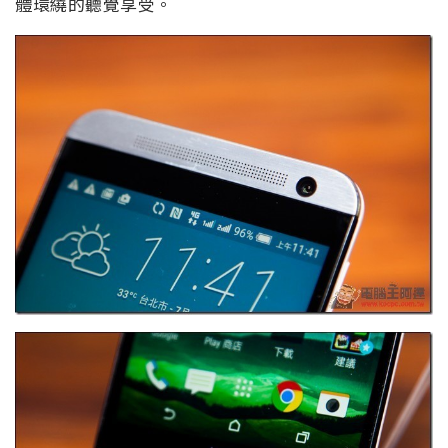
體環繞的聽覺享受。