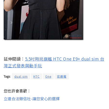
延伸閱讀：
5.5吋時尚旗艦 HTC One E9+ dual sim 台
灣正式發表與動手玩
Tags:
dual sim
HTC
One
宏達電
您也許會喜歡：
立達合法徵信社-讓您安心的選擇