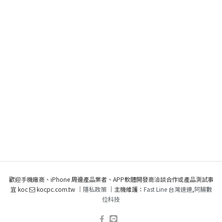
歡迎手機廠商、iPhone 周邊產品業者、APP軟體開發商洽談合作或產品測試事
宜 koc
kocpc.com.tw ｜
隱私政策
｜主機維護：
Fast Line 台灣速連
,
阿腸數
位科技