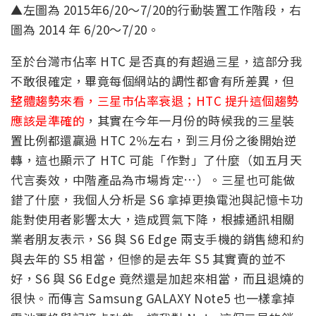
▲左圖為 2015年6/20～7/20的行動裝置工作階段，右
圖為 2014 年 6/20～7/20。
至於台灣市佔率 HTC 是否真的有超過三星，這部分我
不敢很確定，畢竟每個網站的調性都會有所差異，但
整體趨勢來看，三星市佔率衰退；HTC 提升這個趨勢
應該是準確的
，其實在今年一月份的時候我的三星裝
置比例都還贏過 HTC 2％左右，到三月份之後開始逆
轉，這也顯示了 HTC 可能「作對」了什麼（如五月天
代言奏效，中階產品為市場肯定…）。三星也可能做
錯了什麼，我個人分析是 S6 拿掉更換電池與記憶卡功
能對使用者影響太大，造成買氣下降，根據通訊相關
業者朋友表示，S6 與 S6 Edge 兩支手機的銷售總和約
與去年的 S5 相當，但慘的是去年 S5 其實賣的並不
好，S6 與 S6 Edge 竟然還是加起來相當，而且退燒的
很快。而傳言 Samsung GALAXY Note5 也一樣拿掉