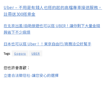
Uber – 不用是有錢人也搭的起的高檔專車接送服務，
註冊送300搭乘金
在北京出差/自助旅遊也可以搭 UBER！讓你剩下大量金錢
與省下不少麻煩
日本也可以搭 Uber！！東京自由行/商務洽公好幫手
Tags:
Gogoro
UBER
您也許會喜歡：
立達合法徵信社-讓您安心的選擇