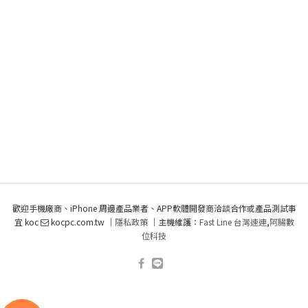
歡迎手機廠商、iPhone 周邊產品業者、APP軟體開發商洽談合作或產品測試事
宜 koc
kocpc.com.tw ｜
隱私政策
｜主機維護：
Fast Line 台灣速連
,
阿腸數
位科技