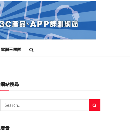
電腦王團隊
網站搜尋
廣告