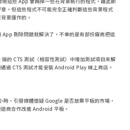
發現這些 App 會踢掉一些在背景執行的程式，藉此節
好意，但這些程式不可能完全正確判斷這些背景程式
在背景運作的。
 App 刪除問題就解決了，不幸的是有部份廠商把這
。
d Q 版的 CTS 測試（相容性測試）中增加測試項目來解
 CTS 測試才能安裝 Android Play 線上商店。
個小時，引發媒體懷疑 Google 是否放棄平板的市場，
造商合作改進 Android 平板。