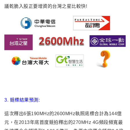
議乾脆入股正要增資的台灣之星比較快!
3.
競標結果預測:
這次釋出6張
190MHz的
2600MHz
執照底標合計為144億
元
，
在2013年底首度競拍釋出的
270MHz
4G頻段頻寬最