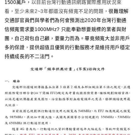
1500萬戶
，
以目前台灣行動通訊網路實際應用狀況來
看，至少未來2~3年都還沒有頻寬不足的問題
，
很難理解
交通部官員們與學者們為何會預測出2020年台灣行動通
信頻寬需求要1000MHz?
只能奉勸想要競標的業者與財
團
，自己荷包自己顧
，要
量力而為
。畢竟頻寬大並非用戶
多的保證
，
提供超值且優質的行動服務才是維持用戶穩定
持續成長的不二法門
。