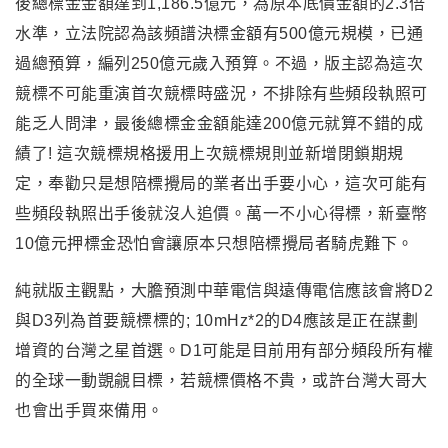
後總標金金額達到1,186.5億元，為原本底價金額的2.3倍
水準
，
立法院認為該頻譜決標金額有500億元規模，已通
過總預算，編列250億元
歲入預算
。不過
，版主認為這次
競標不可能重演首次競標時盛況
，不排除有些頻段執照可
能乏人問津
，
最後總標金金額能達200億元就算不錯的成
績了
! 這次競標規格援用上次競標規則並
新增閉鎖期規
定
，奉勸只是想陪標攪局的業者出手要小心
，這次可能有
些頻段執照出手後就沒人追價
。
萬一不小心得標
，
新臺幣
10億元
押標金恐怕會讓原本只想陪標攪局者騎虎難下
。
純就版主觀點
，大膽預測中華電信與遠傳電信應該會將D2
與D3列為首要競標標的; 10mHz*2的D4應該是正在謀劃
增資的台灣之星首選
。D1可能是目前用有部分頻段所有權
的全球一動覬覦目標
，若競標價格不貴
，或許台灣大哥大
也會出手買來備用
。