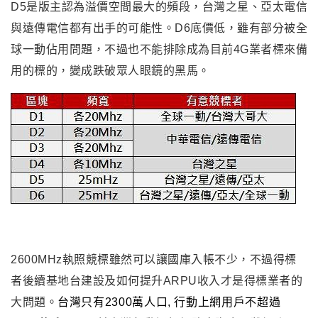
D5是版主認為溢價空間最大的頻段
，台灣之星
、亞太電信
與遠傳電信都有出手的可能性
。
D6底價低
，雖有部分被全
球一動佔用問題
，不過也不能排除成為目前4G業者標來備
用的標的
，
變成跌破眾人眼鏡的黑馬
。
2600MHz
執照競標雖然可以讓國庫入帳不少
，不過得標
者後續基地台建設及如何提升ARPU收入才是得標業者的
大問題
。
台灣只有2300萬人口, 行動上網用戶不超過