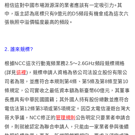
相信這對中國市場淵源深的業者應該有一定吸引力
∘其
中
，版主認為
底標只有9億元的
D5頻段有機會成為這次六
張執照中溢價幅度最高的頻段
∘
2.
誰來競標?
根據NCC這次行動寬頻業務2.5～2.6GHz頻段競標規格
(詳見
這裡
)
，競標
申請人資格為依公司法設立股份有限公
司者為限，並應符合本規則第4條、第5條及第8條至第10
條規定，公司實收之最低資本額為新臺幣60億元，其董事
長應具有中華民國國籍；其外國人持有股份總數並應符合
電信法第12條第3項或第5項規定。因亞太電信漫遊台灣大
哥大爭議，NCC修正的
管理規則
公告明定只要業者申請合
併，則就被認定為聯合申請人，只能由一家業者參與後續