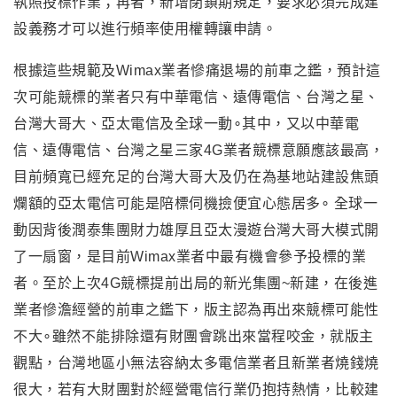
執照投標作業；再者，新增閉鎖期規定，要求必須完成建
設義務才可以進行頻率使用權轉讓申請。
根據這些規範及Wimax業者慘痛退場的前車之鑑，預計這
次可能競標的業者只有中華電信、遠傳電信、台灣之星、
台灣大哥大、亞太電信及全球一動∘其中
，又以
中華電
信、遠傳電信、台灣之星三家4G業者競標意願應該最高
，
目前頻寬已經充足的台灣大哥大及仍在為基地站建設焦頭
爛額的亞太電信可能是陪標伺機撿便宜心態居多∘ 全球一
動因背後潤泰集團財力雄厚且亞太漫遊台灣大哥大模式開
了一扇窗
，
是目前Wimax業者中最有機會參予投標的業
者
。至於
上次4G競標提前出局的新光集團~新建
，在後進
業者慘澹經營的前車之鑑下
，
版主認為再出來競標可能性
不大∘雖然不能排除還有財團會跳出來當程咬金，就版主
觀點，台灣地區小無法容納太多電信業者且新業者燒錢燒
很大
，若有大財團對於經營電信行業仍抱持熱情
，比較建