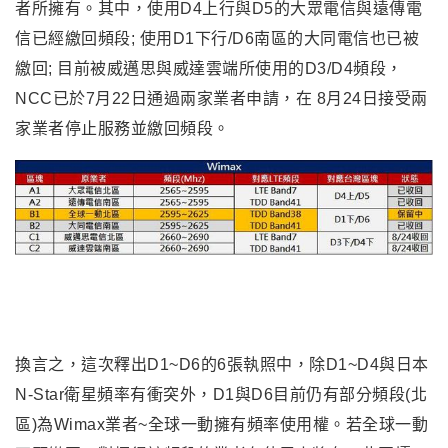
者所擁有
。其中
，使用D4上行與D5的大眾電信與遠傳電
信已經繳回頻段; 使用D1下行/D6南區的大同電信也已被
繳回;
目前被威邁思與威達雲端所使用的
D3/D4頻段
，
NCC
已於7月22日通過兩家業者申請，在 8月24日接受兩
家業者停止服務並繳回頻段。
換言之
，
這次釋出D1~D6的6張執照中
，除D1~D4與日本
N-Star衛星頻率有衝突外
，D1與D6目前仍有部分頻段(北
區)為Wimax業者~全球一動擁有頻率使用權
。若全球一動