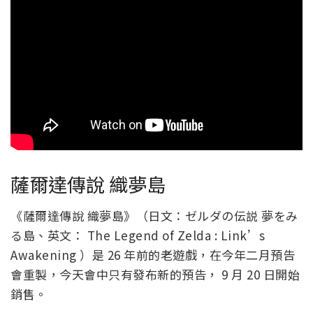
薩爾達傳說 織夢島
《薩爾達傳說 織夢島》（日文：ゼルダの伝説 夢をみ
る島、英文： The Legend of Zelda : Link’s
Awakening ）是 26 年前的老遊戲，在今年二月預告
會重製，今天會中只有發布新的預告， 9 月 20 日開始
銷售。