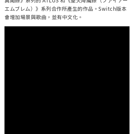
異聞錄》系列的 ATLUS 和《聖火降魔錄（ファイアー
エムブレム）》系列合作所產生的作品。Switch版本
會增加場景與歌曲，並有中文化。