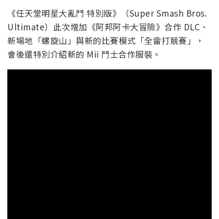
《任天堂明星大亂鬥 特別版》（Super Smash Bros.
Ultimate）此次增加《阿邦阿卡大冒險》合作 DLC、
新場地「螺旋山」與新的比賽模式「全雷打競賽」，
會後還特別介紹新的 Mii 鬥士合作服裝。