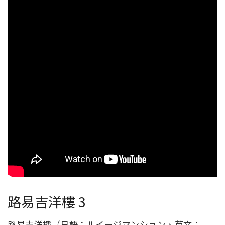
路易吉洋樓 3
路易吉洋樓（日語：ルイージマンション、英文：