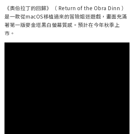
《奧伯拉丁的回歸》（ Return of the Obra Dinn ）
是一款從macOS移植過來的冒險姐迷遊戲，畫面充滿
著第一版麥金塔黑白螢幕質感。預計在今年秋季上
市。