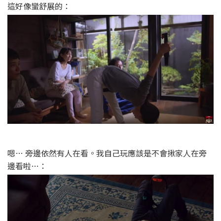
這好像蠻舒展的：
嗯… 旁邊依然有人在看。我自己玩應該是不會揪家人在旁
邊看啦…：