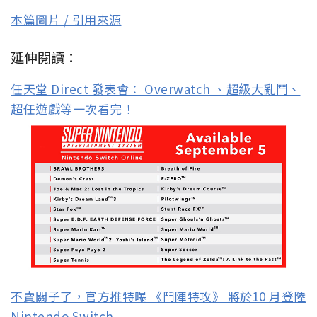
本篇圖片 / 引用來源
延伸閱讀：
任天堂 Direct 發表會： Overwatch 、超級大亂鬥、
超任遊戲等一次看完！
不賣關子了，官方推特曝 《鬥陣特攻》 將於10 月登陸
Nintendo Switch