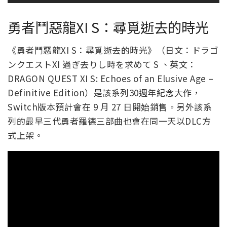
勇者鬥惡龍XI S：尋覓逝去的時光
《勇者鬥惡龍XI S：尋覓逝去的時光》（日文：ドラゴ
ンクエストXI 過ぎ去りし時を求めて S 、英文：
DRAGON QUEST XI S: Echoes of an Elusive Age –
Definitive Edition）是該系列30週年紀念大作，
Switch版本預計會在 9 月 27 日開始銷售。另外該系
列的最早三代勇者羅德三部曲也會在同一天以DLC方
式上架。