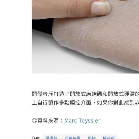
開發者斥打造了開放式原始碼和開放式硬體
上自行製作多點觸控介面，如果你對此感到
◎資料來源：
Marc Teyssier
Tags:
保護殼
穿戴裝置
觸控
觸控板