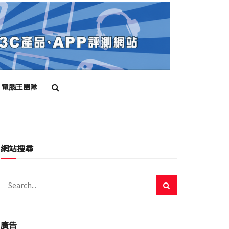
電腦王團隊
網站搜尋
廣告