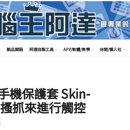
酷品開箱
阿達自製工具
APP/軟體/教學
休閒/懶人包
保護套 Skin-
、搔抓來進行觸控
聞