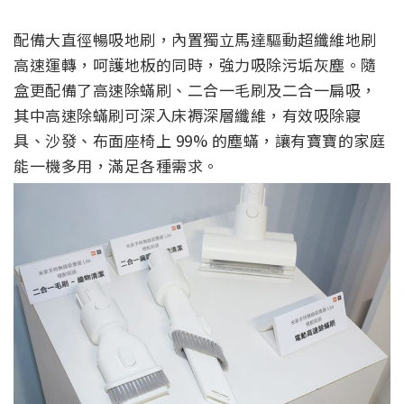
配備大直徑暢吸地刷，內置獨立馬達驅動超纖維地刷
高速運轉，呵護地板的同時，強力吸除污垢灰塵。隨
盒更配備了高速除蟎刷、二合一毛刷及二合一扁吸，
其中高速除蟎刷可深入床褥深層纖維，有效吸除寢
具、沙發、布面座椅上 99% 的塵蟎，讓有寶寶的家庭
能一機多用，滿足各種需求。