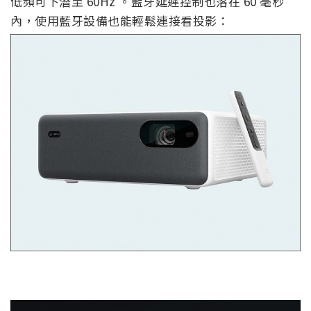
低頻可下潛至 60Hz 。藍牙延遲控制也落在 60 毫秒
內，使用藍牙設備也能輕鬆連接看投影：