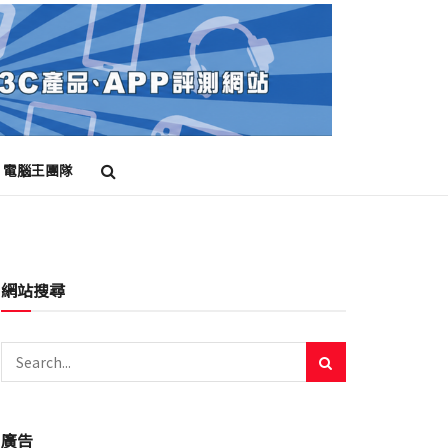
電腦王團隊
網站搜尋
廣告