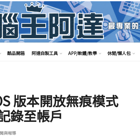
酷品開箱
阿達自製工具
APP/軟體/教學
休閒/懶人包
於 iOS 版本開放無痕模式
記錄至帳戶
聞與報導