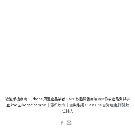
歡迎手機廠商、iPhone 周邊產品業者、APP軟體開發商洽談合作或產品測試事
宜 koc
kocpc.com.tw ｜
隱私政策
｜主機維護：
Fast Line 台灣速連
,
阿腸數
位科技