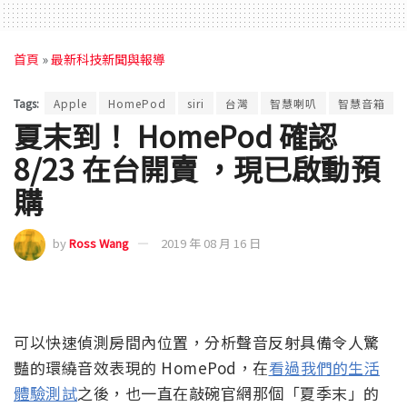
首頁
»
最新科技新聞與報導
Tags:
Apple
HomePod
siri
台灣
智慧喇叭
智慧音箱
夏末到！ HomePod 確認
8/23 在台開賣 ，現已啟動預
購
by
Ross Wang
2019 年 08 月 16 日
可以快速偵測房間內位置，分析聲音反射具備令人驚
豔的環繞音效表現的 HomePod，在
看過我們的生活
體驗測試
之後，也一直在敲碗官網那個「夏季末」的