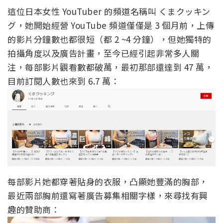
這位日本女性 YouTuber 的頻道名稱叫 くまクッキン
グ，她開始經營 YouTube 頻道僅僅是 3 個月前，上傳
的影片分鐘數也都很短（都 2 ~4 分鐘），但她獨特的
拍攝角度以及廣告計畫，至今已經引起非常多人關
注，每部影片觀看數都破萬，最初那部還達到 47 萬，
目前訂閱人數也來到 6.7 萬：
每部影片她都穿著貼身的衣服，凸顯她豐滿的胸部，
最近兩部胸前還寫著廣告募集相關字樣，來尋找有興
趣的贊助商：