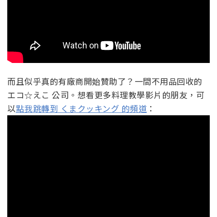
而且似乎真的有廠商開始贊助了？一間不用品回收的
エコ☆えこ 公司。想看更多料理教學影片的朋友，可
以
點我跳轉到 くまクッキング 的頻道
：