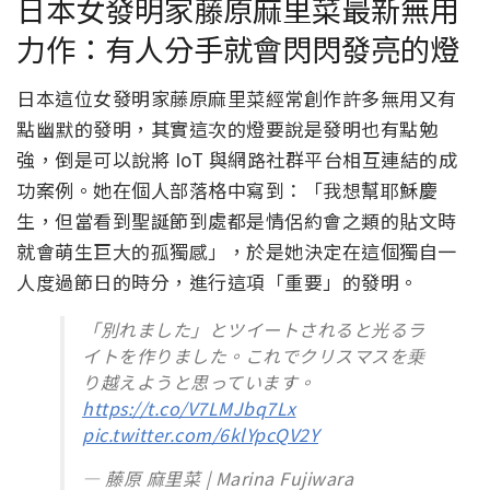
日本女發明家藤原麻里菜最新無用
力作：有人分手就會閃閃發亮的燈
日本這位女發明家藤原麻里菜經常創作許多無用又有
點幽默的發明，其實這次的燈要說是發明也有點勉
強，倒是可以說將 IoT 與網路社群平台相互連結的成
功案例。她在個人部落格中寫到：「我想幫耶穌慶
生，但當看到聖誕節到處都是情侶約會之類的貼文時
就會萌生巨大的孤獨感」，於是她決定在這個獨自一
人度過節日的時分，進行這項「重要」的發明。
「別れました」とツイートされると光るラ
イトを作りました。これでクリスマスを乗
り越えようと思っています。
https://t.co/V7LMJbq7Lx
pic.twitter.com/6klYpcQV2Y
— 藤原 麻里菜 | Marina Fujiwara