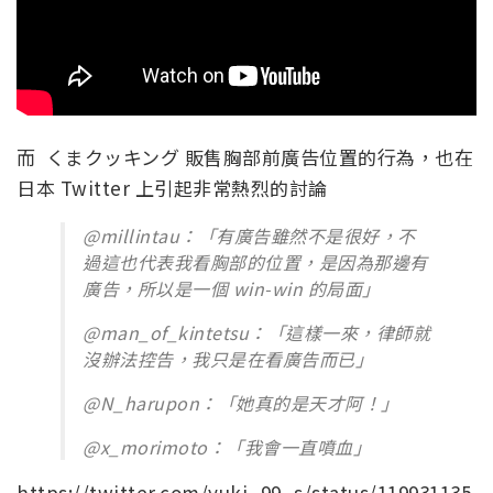
而 くまクッキング 販售胸部前廣告位置的行為，也在
日本 Twitter 上引起非常熱烈的討論
@millintau：「有廣告雖然不是很好，不
過這也代表我看胸部的位置，是因為那邊有
廣告，所以是一個 win-win 的局面」
@man_of_kintetsu：「這樣一來，律師就
沒辦法控告，我只是在看廣告而已」
@N_harupon：「她真的是天才阿！」
@x_morimoto：「我會一直噴血」
https://twitter.com/yuki_99_s/status/119931135