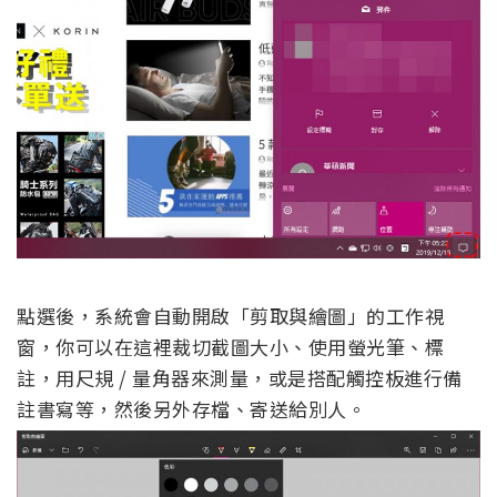
點選後，系統會自動開啟「剪取與繪圖」的工作視
窗，你可以在這裡裁切截圖大小、使用螢光筆、標
註，用尺規 / 量角器來測量，或是搭配觸控板進行備
註書寫等，然後另外存檔、寄送給別人。