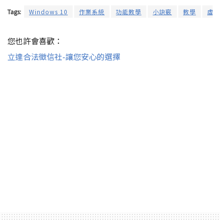
Tags:
Windows 10
作業系統
功能教學
小訣竅
教學
虛擬
您也許會喜歡：
立達合法徵信社-讓您安心的選擇