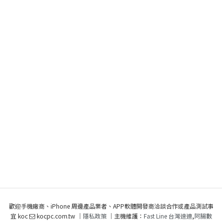
歡迎手機廠商、iPhone 周邊產品業者、APP軟體開發商洽談合作或產品測試事
宜 koc
kocpc.com.tw ｜
隱私政策
｜主機維護：
Fast Line 台灣速連
,
阿腸數