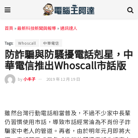
首頁
»
最新科技新聞與報導
»
通訊達人
Tags:
Whoscall
中華電信
防詐騙與防騷擾電話剋星，中
華電信推出Whoscall市話版
by
小丰子
2019 年 12 月 19 日
雖然台灣行動電話相當普及，不過不少家中長輩
仍習慣使用市話，導致市話經常淪為不肖份子詐
騙家中老人的管道。再者，由於明年元月即將大