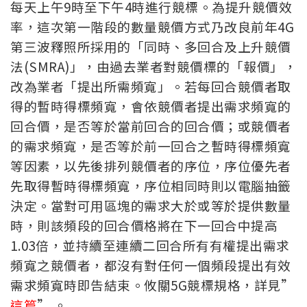
每天上午9時至下午4時進行競標。為提升競價效
率，這次第一階段的數量競價方式乃改良前年4G
第三波釋照所採用的「同時、多回合及上升競價
法(SMRA)」，由過去業者對競價標的「報價」，
改為業者「提出所需頻寬」。若每回合競價者取
得的暫時得標頻寬，會依競價者提出需求頻寬的
回合價，是否等於當前回合的回合價；或競價者
的需求頻寬，是否等於前一回合之暫時得標頻寬
等因素，以先後排列競價者的序位，序位優先者
先取得暫時得標頻寬，序位相同時則以電腦抽籤
決定。當對可用區塊的需求大於或等於提供數量
時，則該頻段的回合價格將在下一回合中提高
1.03倍，並持續至連續二回合所有有權提出需求
頻寬之競價者，都沒有對任何一個頻段提出有效
需求頻寬時即告結束。攸關5G競標規格，詳見”
這篇
” 。