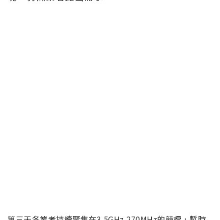
第三天各業者持續聚焦在3.5GHz 270MHz的競標，暫時