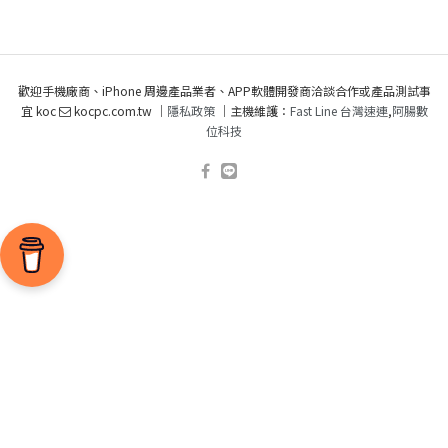
歡迎手機廠商、iPhone 周邊產品業者、APP軟體開發商洽談合作或產品測試事
宜 koc
kocpc.com.tw ｜
隱私政策
｜主機維護：
Fast Line 台灣速連
,
阿腸數
位科技