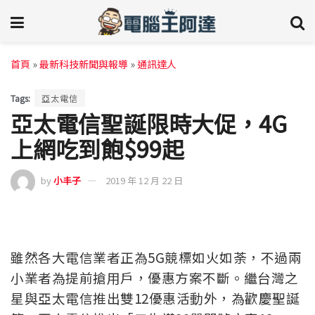
首頁
»
最新科技新聞與報導
»
通訊達人
Tags:
亞太電信
亞太電信聖誕限時大促，4G
上網吃到飽$99起
by
小丰子
2019 年 12 月 22 日
雖然各大電信業者正為5G競標如火如荼，不過兩
小業者為提前搶用戶，優惠方案不斷。繼台灣之
星與亞太電信推出雙12優惠活動外，為歡慶聖誕