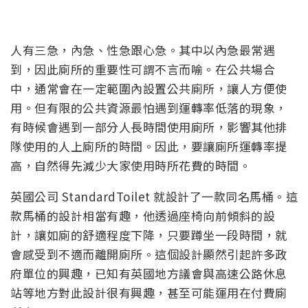
人有三急，內急、性急跟心急。其中以內急最常遇
到，因此廁所的重要性可謂不言而喻。在公共場合
中，通常會在一定範圍內設置公共廁所，讓人方便使
用。但有限的公共資源最怕遇到運轉率低落的現象，
有時候會遇到一部分人長時間使用廁所，影響其他排
隊使用的人上廁所的時間。因此，要讓廁所運轉率提
高，自然得先減少大家使用時所花費的時間。
英國公司 StandardToilet 就設計了一款同名馬桶。這
款馬桶的設計相當有趣，他透過座椅向前傾斜的設
計，讓如廁的舒適程度下降，只要蹲坐一段時間，就
會感受到不適而離開廁所。這個設計顯然引起許多政
府單位的興趣，已知有英國地方議會與高速公路休息
站等地方對此設計很有興趣，甚至可能運用在付費廁