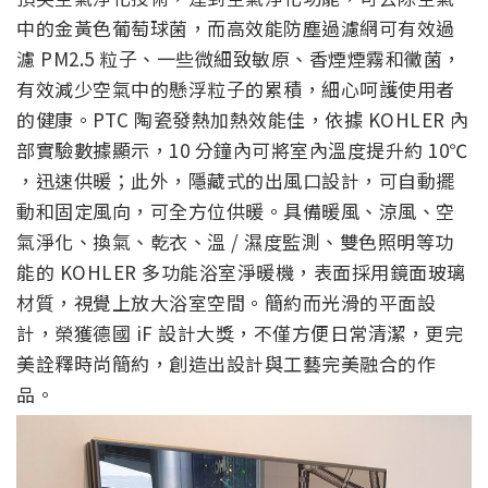
中的金黃色葡萄球菌，而高效能防塵過濾網可有效過
濾 PM2.5 粒子、一些微細致敏原、香煙煙霧和黴菌，
有效減少空氣中的懸浮粒子的累積，細心呵護使用者
的健康。PTC 陶瓷發熱加熱效能佳，依據 KOHLER 內
部實驗數據顯示，10 分鐘內可將室內溫度提升約 10℃
，迅速供暖；此外，隱藏式的出風口設計，可自動擺
動和固定風向，可全方位供暖。具備暖風、涼風、空
氣淨化、換氣、乾衣、溫 / 濕度監測、雙色照明等功
能的 KOHLER 多功能浴室淨暖機，表面採用鏡面玻璃
材質，視覺上放大浴室空間。簡約而光滑的平面設
計，榮獲德國 iF 設計大獎，不僅方便日常清潔，更完
美詮釋時尚簡約，創造出設計與工藝完美融合的作
品。