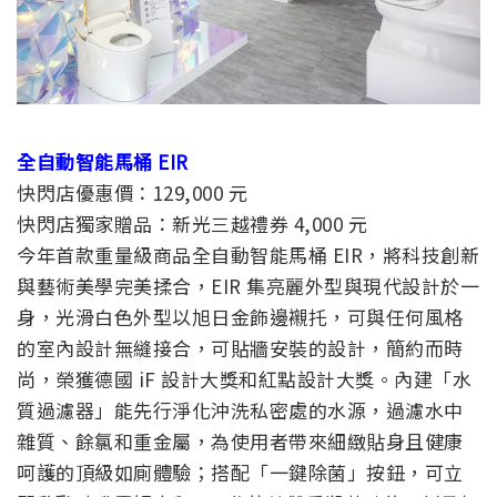
全自動智能馬桶 EIR
快閃店優惠價：129,000 元
快閃店獨家贈品：新光三越禮券 4,000 元
今年首款重量級商品全自動智能馬桶 EIR，將科技創新
與藝術美學完美揉合，EIR 集亮麗外型與現代設計於一
身，光滑白色外型以旭日金飾邊襯托，可與任何風格
的室內設計無縫接合，可貼牆安裝的設計，簡約而時
尚，榮獲德國 iF 設計大獎和紅點設計大獎。內建「水
質過濾器」能先行淨化沖洗私密處的水源，過濾水中
雜質、餘氯和重金屬，為使用者帶來細緻貼身且健康
呵護的頂級如廁體驗；搭配「一鍵除菌」按鈕，可立