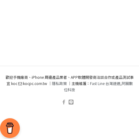
歡迎手機廠商、iPhone 周邊產品業者、APP軟體開發商洽談合作或產品測試事
宜 koc
kocpc.com.tw ｜
隱私政策
｜主機維護：
Fast Line 台灣速連
,
阿腸數
位科技