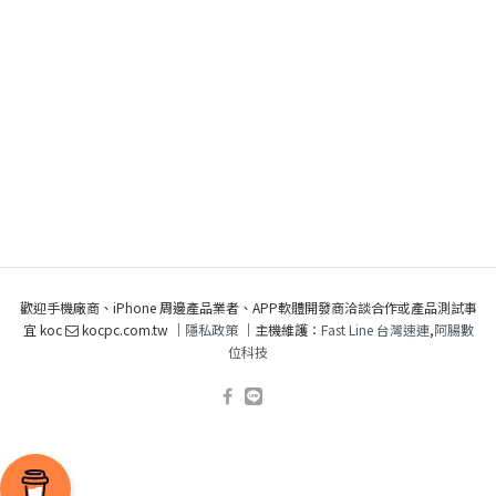
歡迎手機廠商、iPhone 周邊產品業者、APP軟體開發商洽談合作或產品測試事
宜 koc
kocpc.com.tw ｜
隱私政策
｜主機維護：
Fast Line 台灣速連
,
阿腸數
位科技