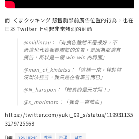
而 くまクッキング 販售胸部前廣告位置的行為，也在
日本 Twitter 上引起非常熱烈的討論
@millintau：「有廣告雖然不是很好，不
過這也代表我看胸部的位置，是因為那邊有
廣告，所以是一個 win-win 的局面」
@man_of_kintetsu：「這樣一來，律師就
沒辦法控告，我只是在看廣告而已」
@N_harupon：「她真的是天才阿！」
@x_morimoto：「我會一直噴血」
https://twitter.com/yuki_99_s/status/119931135
3279725568
Tags:
YouTuber
教學
料理
日本