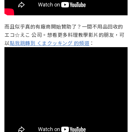
而且似乎真的有廠商開始贊助了？一間不用品回收的
エコ☆えこ 公司。想看更多料理教學影片的朋友，可
以
點我跳轉到 くまクッキング 的頻道
：