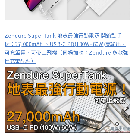
Zendure SuperTank 地表最強行動電源 開箱動手
玩：27,000mAh 、USB-C PD(100W+60W)雙輸出、
可充筆電、可帶上飛機（同場加映：Zendure 多款強
悍充電配件）