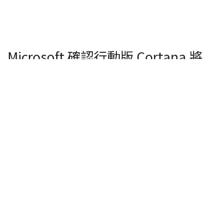
Microsoft 確認行動版 Cortana 將
退出美國外的所有市場
從 Microsoft 現行的策略上，可以看到 Cortana 並未
有計畫留下獨立版本，其功能將與 Office 365、
Microsoft Teams 或是 Microsoft 365 等整合，除了
取消各個市場的 iOS 和 Android 行動應用版本外，
Xbox 平台上的 Cortana 也將移除。Andrew
Shuman 表示，包含 Surface Headphone 等智慧耳
機，以及與 Harman Kardon 合作的 Invoke 智慧音
箱仍可繼續透過這些外部設備使用 Cortana。