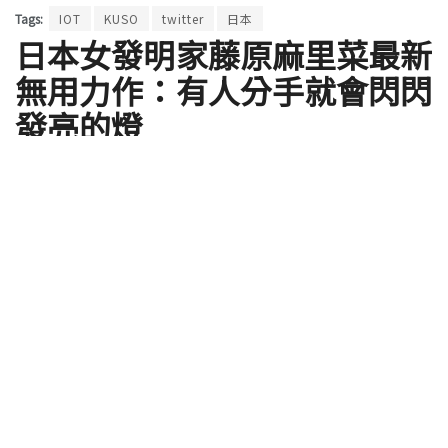
Tags:
IOT
KUSO
twitter
日本
日本女發明家藤原麻里菜最新
無用力作：有人分手就會閃閃
發亮的燈
by
ClaireC
2019 年 12 月 18 日
眼看著歡樂的聖誕節即將到來，感覺這種熱鬧的節日
就是要跟另一半或三五好友歡樂度過，但對於單身的
人來講看到街上來來往往成雙成對的人們，在節日裡
更是會有種發自內心的孤獨感，是空虛寂寞冷。日本
女發明家藤原麻里菜最新無用發明推出了，搭配智慧
燈具與簡單設定，在有人分手的通知下會心一笑吧！