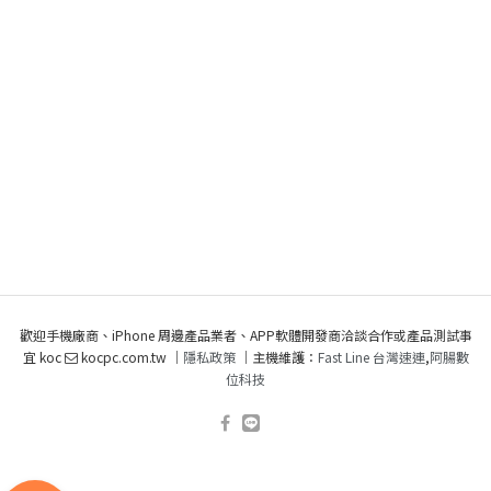
歡迎手機廠商、iPhone 周邊產品業者、APP軟體開發商洽談合作或產品測試事
宜 koc
kocpc.com.tw ｜
隱私政策
｜主機維護：
Fast Line 台灣速連
,
阿腸數
位科技