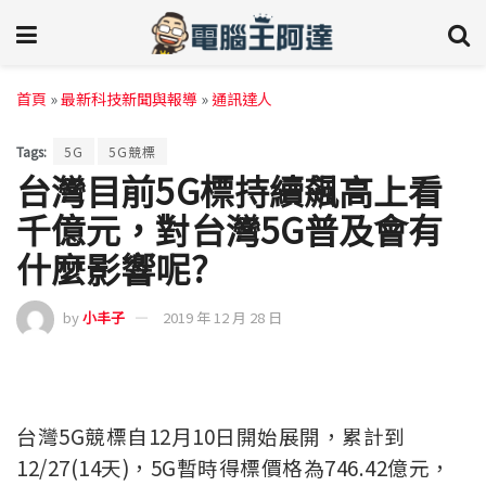
首頁
»
最新科技新聞與報導
»
通訊達人
Tags:
5G
5G競標
台灣目前5G標持續飆高上看
千億元，對台灣5G普及會有
什麼影響呢?
by
小丰子
2019 年 12 月 28 日
台灣5G競標自12月10日開始展開，累計到
12/27(14天)，5G暫時得標價格為746.42億元，