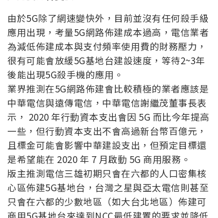
由於5G除了網速變快外，目前並沒有任何殺手級
應用出現，考量5G網路佈建成本過高，電信業者
為減低佈建成本與支付頻率使用費的財務壓力，
很有可能會放緩5G基地台建設速度，等待2~3年
後能出現5G殺手機的應用。
業界推測在5G網路佈建會比較積極的業者應該是
中華電信與遠傳電信，中華電信謝繼茂董事長表
示， 2020 年行動資本支出會因 5G 而比今年提高
一些，但行動資本支出不會高過新台幣百億元，
且標金可能會影響中華建設支出，但預定目標還
是希望能在 2020 年 7 月啟動 5G 商用服務。
版主推測電信三雄初期只會在六都的人口密集核
心區佈建5G基地台，台灣之星與亞太電信則甚至
只會在六都的少數地區（如大台北地區）佈建可
商用5G基地台來達到NCC最低建置的要求並降低