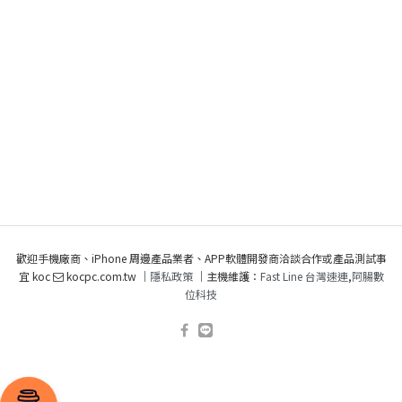
歡迎手機廠商、iPhone 周邊產品業者、APP軟體開發商洽談合作或產品測試事
宜 koc
kocpc.com.tw ｜
隱私政策
｜主機維護：
Fast Line 台灣速連
,
阿腸數
位科技