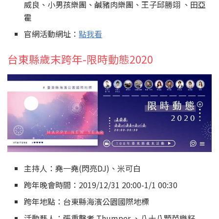
威良、小男孩樂團、鹹豬肉樂團、王子邱勝翊 、田亞
霍
官網活動網址：
點我看
台東縣歲末跨年-限時動態2020
主持人：堯一堯(閃亮DJ)、米可白
跨年晚會時間：2019/12/31 20:00-1/1 00:30
跨年地點：台東縣海濱公園國際地標
活動藝人：張重擊者 Thumper 、八十八顆芭樂籽