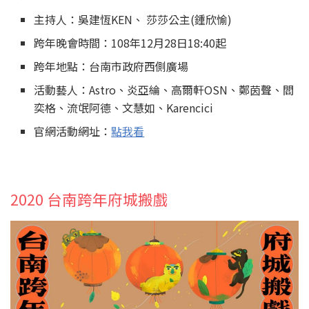
主持人：吳建恆KEN、 莎莎公主(鍾欣愉)
跨年晚會時間：108年12月28日18:40起
跨年地點：台南市政府西側廣場
活動藝人：Astro、炎亞綸、高爾軒OSN、鄭茵聲、閻
奕格、流氓阿德、文慧如、Karencici
官網活動網址：
點我看
2020 台南跨年府城搬戲