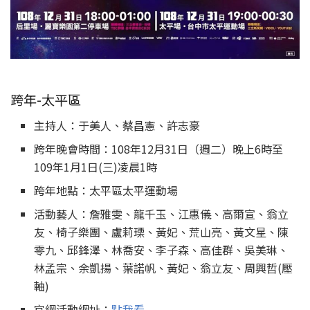
跨年-太平區
主持人：于美人、蔡昌憲、許志豪
跨年晚會時間：108年12月31日（週二）晚上6時至
109年1月1日(三)凌晨1時
跨年地點：太平區太平運動場
活動藝人：詹雅雯、龍千玉、江惠儀、高爾宣、翁立
友、椅子樂團、盧莉瑮、黃妃、荒山亮、黃文星、陳
零九、邱鋒澤、林喬安、李子森、高佳群、吳美琳、
林孟宗、余凱揚、葉諾帆、黃妃、翁立友、周興哲(壓
軸)
官網活動網址：
點我看