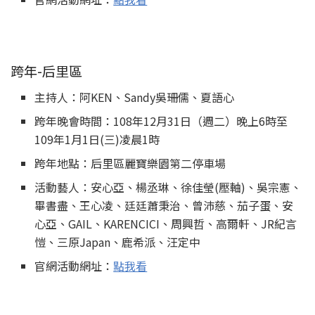
跨年-后里區
主持人：阿KEN、Sandy吳珊儒、夏語心
跨年晚會時間：108年12月31日（週二）晚上6時至
109年1月1日(三)凌晨1時
跨年地點：后里區麗寶樂園第二停車場
活動藝人：安心亞、楊丞琳、徐佳瑩(壓軸)、吳宗憲、
畢書盡、王心凌、廷廷蕭秉治、曾沛慈、茄子蛋、安
心亞、GAIL、KARENCICI、周興哲、高爾軒、JR紀言
愷、三原Japan、鹿希派、汪定中
官網活動網址：
點我看