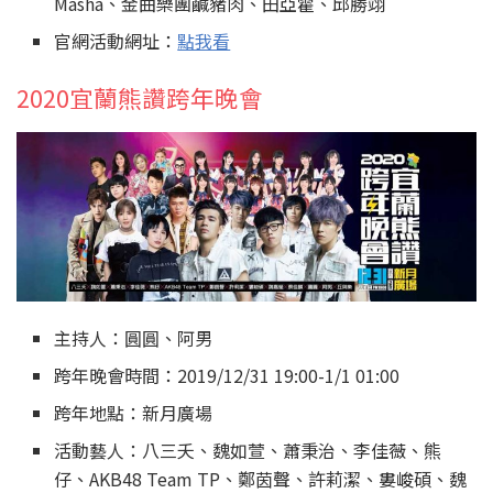
Masha、金曲樂團鹹豬肉、田亞霍、邱勝翊
官網活動網址：
點我看
2020宜蘭熊讚跨年晚會
主持人：圓圓、阿男
跨年晚會時間：2019/12/31 19:00-1/1 01:00
跨年地點：新月廣場
活動藝人：八三夭、魏如萱、蕭秉治、李佳薇、熊
仔、AKB48 Team TP、鄭茵聲、許莉潔、婁峻碩、魏