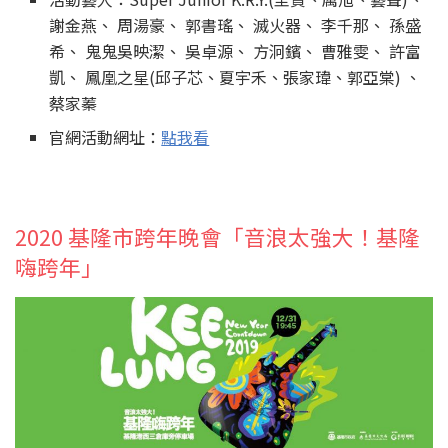
謝金燕、 周湯豪、 郭書瑤、 滅火器、 李千那、 孫盛
希、 鬼鬼吳映潔、 吳卓源、 方泂鑌、 曹雅雯、 許富
凱、 鳳凰之星(邱子芯、夏宇禾、張家瑋、郭亞棠) 、
蔡家蓁
官網活動網址：
點我看
2020 基隆市跨年晚會「音浪太強大！基隆
嗨跨年」