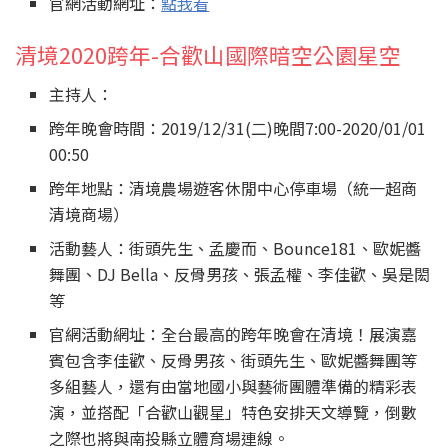
官網活動網址：
點我看
清境2020跨年-合歡山國際暗空公園星空
主持人：
跨年晚會時間：2019/12/31(二)晚間7:00-2020/01/01
00:50
跨年地點：清境農場遊客休閒中心停車場（統一超商
清境商場）
活動藝人：街頭先生、孟慶而、Bounce181、歐妮醬
舞團、DJ Bella、反骨男孩、張孟權、李佳歡、吳是閎
等
官網活動網址：全台最高的跨年晚會在清境！展演嘉
賓包含李佳歡、反骨男孩、街頭先生、歐妮醬舞團等
多組藝人，還有由當地國小與藝術團體準備的精彩表
演，並搭配「合歡山觀星」特色安排天文導覽，倒數
之際也將與南投縣立體育場連線。