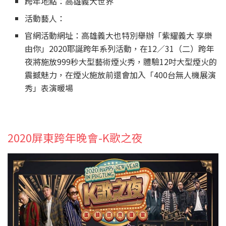
跨年地點：高雄義大世界
活動藝人：
官網活動網址：高雄義大也特別舉辦「紫耀義大 享樂
由你」2020耶誕跨年系列活動，在12／31（二）跨年
夜將施放999秒大型藝術煙火秀，體驗12吋大型煙火的
震撼魅力，在煙火施放前還會加入「400台無人機展演
秀」表演暖場
2020屏東跨年晚會-K歌之夜