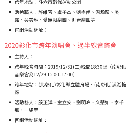
跨年地點：斗六市環保運動公園
活動藝人：許維芳、盧子杰、劉學甫、溫瀚龍、吳
霏、吳美琳、愛無限樂團、迴青樂團等
官網活動網址：
2020彰化市跨年演唱會、過半線音樂會
主持人：
跨年晚會時間：2019/12/31(二)晚間18:30起（南彰化
音樂會為12/29 12:00-17:00）
跨年地點：(北彰化)彰化縣立體育場、(南彰化)溪湖糖
廠
活動藝人：殷正洋、童立安、劉明峰、文慧如、李千
那、一綾等
官網活動網址：