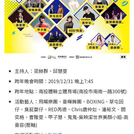
主持人：梁赫群、邱慧雯
跨年晚會時間：2019/12/31 晚上7:45
跨年地點：南投體縣立體育場(南投市南崗一路300號)
活動藝人：飛暘樂團、曼暉舞團、BOXING、草屯因
仔、臭屁嬰仔、RED芮德、Chris唐仲彣、潘裕文、閻
奕格、曹雅雯、甲子慧、鬼鬼-吳映潔世界美顏小姐-高
曼容(壓軸)