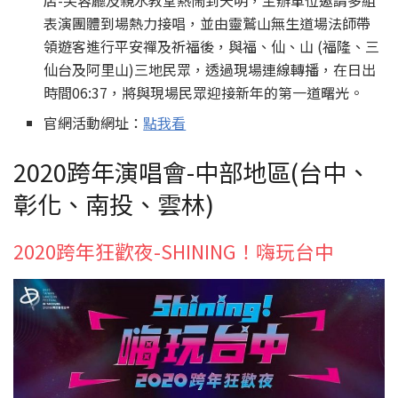
表演團體到場熱力接唱，並由靈鷲山無生道場法師帶
領遊客進行平安禪及祈福後，與福、仙、山 (福隆、三
仙台及阿里山)三地民眾，透過現場連線轉播，在日出
時間06:37，將與現場民眾迎接新年的第一道曙光。
官網活動網址：
點我看
2020跨年演唱會-中部地區(台中、
彰化、南投、雲林)
2020跨年狂歡夜-SHINING！嗨玩台中