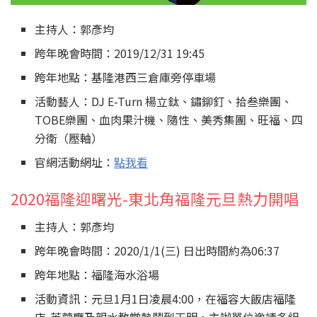
主持人：郭彥均
跨年晚會時間：2019/12/31 19:45
跨年地點：基隆港西三倉庫旁停車場
活動藝人：DJ E-Turn 楊立鈦、鏽鉚釘、拾叁樂團、
TOBE樂團、血肉果汁機、隨性、美秀集團、旺福、四
分衛（壓軸）
官網活動網址：
點我看
2020福隆迎曙光-東北角福隆元旦熱力開唱
主持人：郭彥均
跨年晚會時間：2020/1/1(三) 日出時間約為06:37
跨年地點：福隆海水浴場
活動資訊：元旦1月1日凌晨4:00，在福容大飯店福隆
店-芙蓉廳及親水教堂熱鬧到天明，主辦單位邀請多組