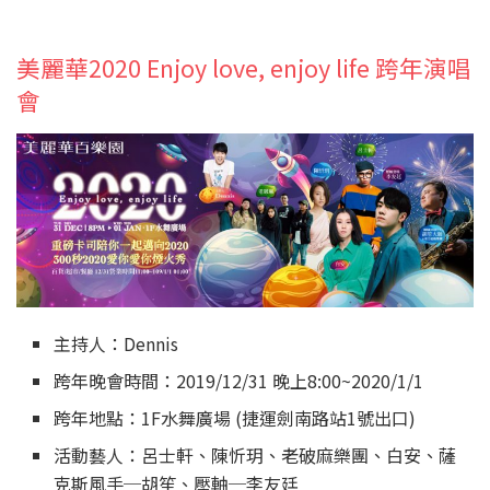
美麗華2020 Enjoy love, enjoy life 跨年演唱
會
主持人：Dennis
跨年晚會時間：2019/12/31 晚上8:00~2020/1/1
跨年地點：1F水舞廣場 (捷運劍南路站1號出口)
活動藝人：呂士軒、陳忻玥、老破麻樂團、白安、薩
克斯風手─胡笙、壓軸─李友廷