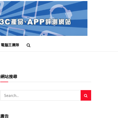
電腦王團隊
網站搜尋
廣告