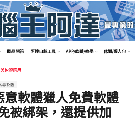
酷品開箱
阿達自製工具
APP/軟體/教學
休閒/懶人包
路與軟體應用
防毒軟體
ter 惡意軟體獵人免費軟體
免被綁架，還提供加