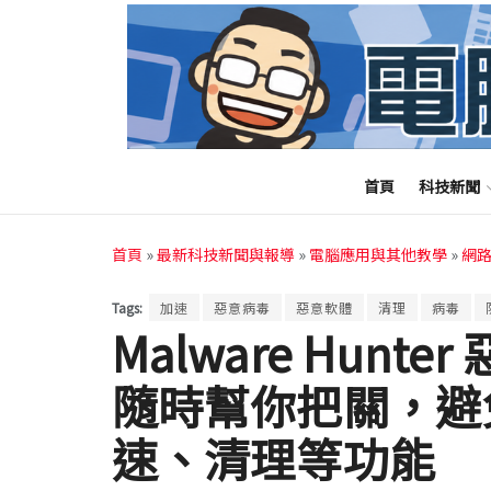
首頁
科技新聞
首頁
»
最新科技新聞與報導
»
電腦應用與其他教學
»
網
Tags:
加速
惡意病毒
惡意軟體
清理
病毒
Malware Hun
隨時幫你把關，避
速、清理等功能