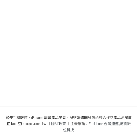
歡迎手機廠商、iPhone 周邊產品業者、APP軟體開發商洽談合作或產品測試事
宜 koc
kocpc.com.tw ｜
隱私政策
｜主機維護：
Fast Line 台灣速連
,
阿腸數
位科技