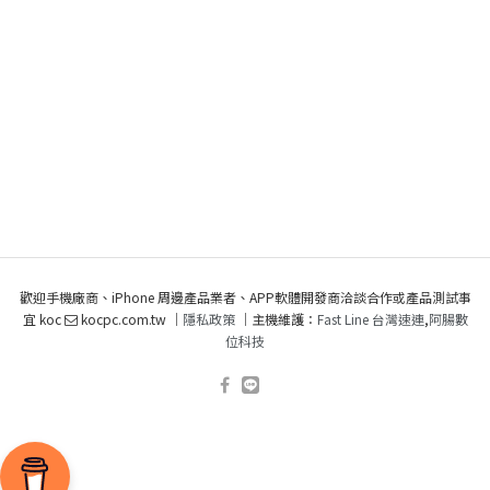
歡迎手機廠商、iPhone 周邊產品業者、APP軟體開發商洽談合作或產品測試事
宜 koc
kocpc.com.tw ｜
隱私政策
｜主機維護：
Fast Line 台灣速連
,
阿腸數
位科技