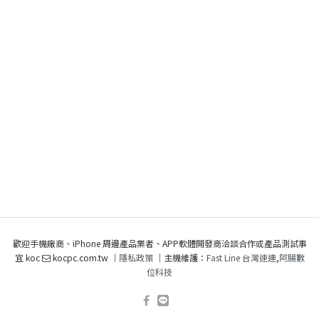
歡迎手機廠商、iPhone 周邊產品業者、APP軟體開發商洽談合作或產品測試事
宜 koc
kocpc.com.tw ｜
隱私政策
｜主機維護：
Fast Line 台灣速連
,
阿腸數
位科技