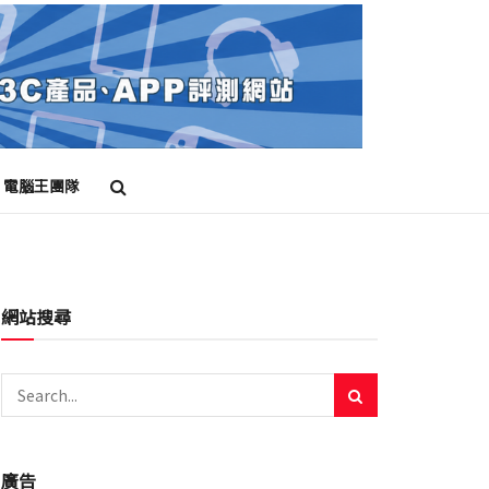
電腦王團隊
網站搜尋
廣告