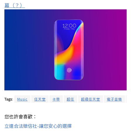
幕（？）
Tags:
Music
任天堂
卡帶
超任
超級任天堂
電子音樂
您也許會喜歡：
立達合法徵信社-讓您安心的選擇