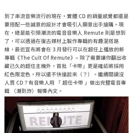
到了串流音樂流行的現在，實體 CD 的銷量感覺都還是
要搭配一些誠意的設計才會吸引人願意出手搶購。現
在，總是能引領潮流的電音音樂人 Remute 則是想到
了，可以透過在復古媒材上製作專輯的有趣混搭路
線，最近宣布將會在 3 月發行可以在超任上播放的新
專輯《The Cult Of Remute》– 除了需要讓你翻出收
藏已久的超任主機外，首批「卡帶」更是確認將採用
紅色限定色，所以還不快搶起來（？）。繼續閱讀沒
人買 CD？有音樂人用 「 超任卡帶 」做出完整電音專
輯 （潮到炸）報導內文。