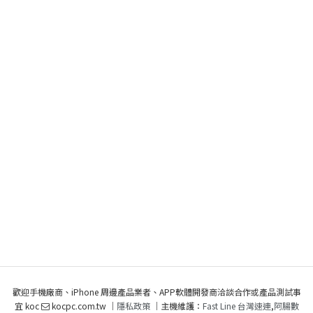
歡迎手機廠商、iPhone 周邊產品業者、APP軟體開發商洽談合作或產品測試事
宜 koc
kocpc.com.tw ｜
隱私政策
｜主機維護：
Fast Line 台灣速連
,
阿腸數