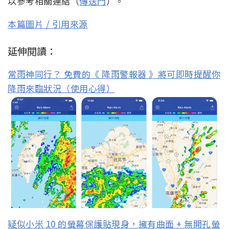
以參考相關連結（
傳送門
）。
本篇圖片 / 引用來源
延伸閱讀：
常雨神同行？ 免費的《 降雨警報器 》將可即時提醒你
降雨來臨狀況（使用心得）
疑似小米 10 的螢幕保護貼現身，擁有曲面 + 無開孔螢