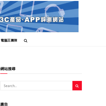
電腦王團隊
網站搜尋
廣告