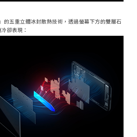
熱 3.0」的五重立體冰封散熱技術，透過螢幕下方的雙層石
機冷卻表現：