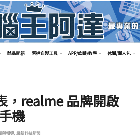
酷品開箱
阿達自製工具
APP/軟體/教學
休閒/懶人包
 發表，realme 品牌開啟
 手機
聞與報導
,
最新科技新聞