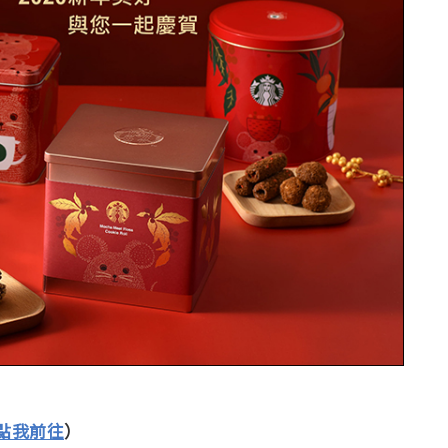
點我前往
）