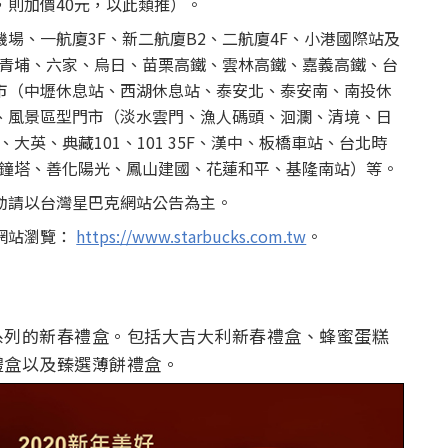
則加價40元，以此類推）。
場、一航廈3F、新二航廈B2、二航廈4F、小港國際站及
（青埔、六家、烏日、苗栗高鐵、雲林高鐵、嘉義高鐵、台
市（中壢休息站、西湖休息站、泰安北、泰安南、南投休
、風景區型門市（淡水雲門、漁人碼頭、洄瀾、清境、日
大英、典藏101、101 35F、漢中、板橋車站、台北時
寶鐘塔、善化陽光、鳳山建國、花蓮和平、基隆南站）等。
動請以台灣星巴克網站公告為主。
網站瀏覽：
https://www.starbucks.com.tw
。
系列的新春禮盒。包括大吉大利新春禮盒、蜂蜜蛋糕
禮盒以及臻選薄餅禮盒。