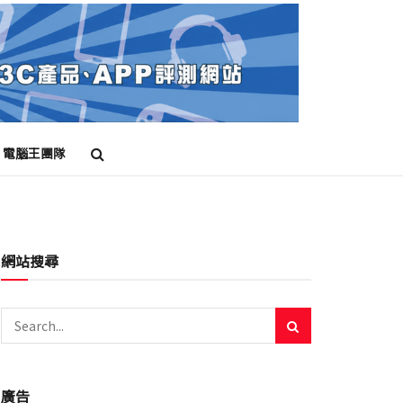
電腦王團隊
網站搜尋
廣告