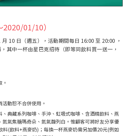
020/01/10）
01 月 10 日（週五），活動期間每日 16:00 至 20:00 ，
料，其中一杯由星巴克招待（即等同飲料買一送一，
取。
銷活動恕不合併使用。
料、典藏系列咖啡、手沖、虹吸式咖啡、含酒精飲料、燕
、氮氣焦糖瑪奇朵、氮氣馥列白。惟顧客可將好友分享優
料(飲料+燕麥奶)；每換一杯燕麥奶需另加價20元(例如