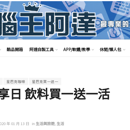
酷品開箱
阿達自製工具
APP/軟體/教學
休閒/懶人包
星巴克咖啡
星巴克買一送一
享日 飲料買一送一活
）
2020 年 01 月 13 日
in
生活與旅遊
,
生活