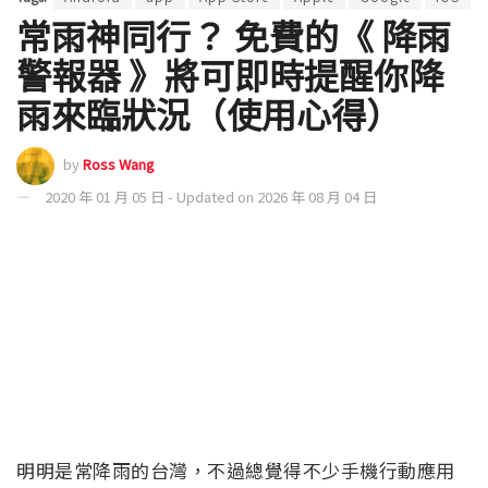
常雨神同行？ 免費的《 降雨
警報器 》將可即時提醒你降
雨來臨狀況（使用心得）
by
Ross Wang
2020 年 01 月 05 日 - Updated on 2026 年 08 月 04 日
明明是常降雨的台灣，不過總覺得不少手機行動應用
卻始終不太能即時地提供降雨的資訊？現在小編在此
推薦一個自己使用覺得還不錯的降雨警報 App，希望
讓大家可以即時帶好雨具，盡量減少「雨神同行」的
困擾。以下是免費的《 降雨警報器 》將可即時提醒你
降雨來臨狀況使用心得報導內文。