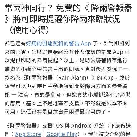
來的雨雲，怎麼好像始終沒有什麼像樣的氣象 App 可
以提供即時的降雨提醒？以上，是時常騎著機車進行
旅遊的小編心中常常冒出的問號。直到最近發現了一
款名為《降雨警報器（Rain Alarm）》的 App，終於
讓我可以更即時且主動地得到關於降雨方面的參考資
訊 — 注意，真的是參考，但說真的小編抓過不少類似
的應用，基本上不是地區不支援，不然就是根本不太
可用，這個已經是目前自己用過最好用的了。
《降雨警報器》支援 iOS 與 Android 系統（下載傳送
門：
App Store
｜
Google Play
），我們這次介紹的是
免費版本，也有直接把 in-App 購買選項加入的
付費版
本（降雨警報器 XT）
，全部功能購買約需 NT$170：