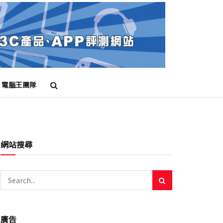
電腦王團隊
網站搜尋
廣告