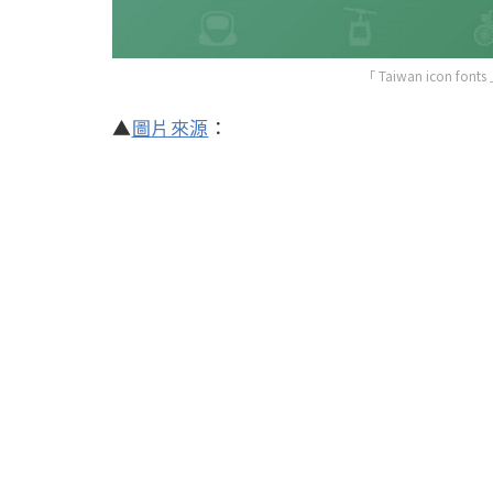
「 Taiwan icon 
▲
圖片來源
：