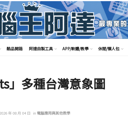
酷品開箱
阿達自製工具
APP/軟體/教學
休閒/懶人包
 fonts」多種台灣意象圖
 2026 年 08 月 04 日
in
電腦應用與其他教學