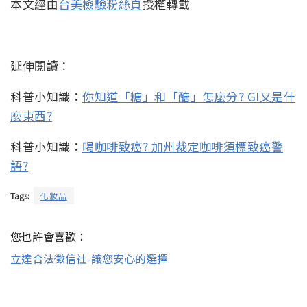
本文經由
台美檢驗粉絲頁
授權轉載
延伸閱讀：
科普小知識：
你知道「糖」和「醣」怎麼分? GI又是什
麼東西?
科普小知識：
喝咖啡致癌? 加州裁定咖啡須標致癌警
語?
Tags:
化妝品
您也許會喜歡：
立達合法徵信社-讓您安心的選擇