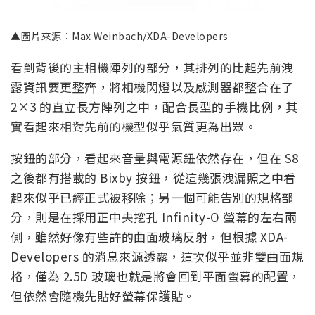
▲圖片來源：Max Weinbach/XDA-Developers
看到背後的主相機陣列的部分，其排列的比起先前洩
露資訊要更整齊，將相機閃燈以及感測器都整合在了
2×3 的直立長方陣列之中，配合長型的手機比例，其
實看起來相對先前的機型似乎氣質更為出眾。
按鈕的部分，看起來音量與電源鈕依然存在，但在 S8
之後都有搭載的 Bixby 按鈕，從這幾張洩漏照之中看
起來似乎已經正式被移除；另一個可能告別的規格部
分，則是在採用正中央挖孔 Infinity-O 螢幕的左右兩
側，雖然好像有些許的曲面玻璃反射，但根據 XDA-
Developers 的消息來源透露，這次似乎並非雙曲面規
格，僅為 2.5D 玻璃也就是將會回到平面螢幕的配置，
但依然會隨機先貼好螢幕保護貼。