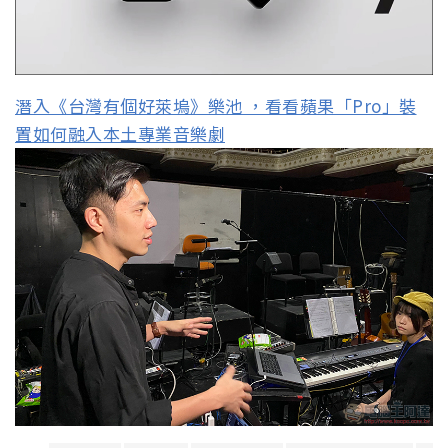
潛入《台灣有個好萊塢》樂池 ，看看蘋果「Pro」裝
置如何融入本土專業音樂劇