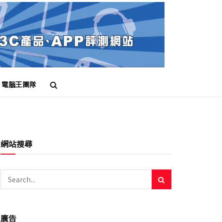
電腦王團隊
網站搜尋
廣告