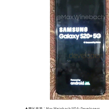
▲圖片來源：Max Weinbach/XDA-Developers