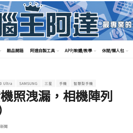
酷品開箱
阿達自製工具
APP/軟體/教學
休閒/懶人包
0 Ultra
SAMSUNG
三星
手機
智慧型手機
 5G 實機照洩漏，相機陣列
）
新聞