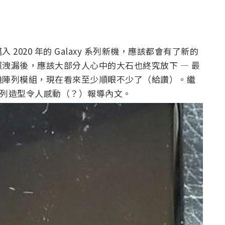
020 年的 Galaxy 系列新機，應該都會有了新的
洩漏後，應該大部分人心中的大石也終究放下 — 最
機陣列模組，現在看來至少順眼不少了（給讚）。繼
，相機陣列造型令人感動（？）報導內文。