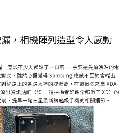
 實機照洩漏，相機陣列造型令人感動
機照洩漏，應該不少人都鬆了一口氣 — 主要是先前洩漏的電
勁，雖然心裡覺得 Samsung 應該不至於會端出
謝網路上的各路大神的洩漏照，在這數張來自 XDA-
請勿流出資訊貼紙（誒… 這拍攝者好像全都做了 XD）的
表之前，提早一睹三星最新旗艦級手機的相關細節。