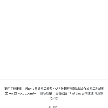
歡迎手機廠商、iPhone 周邊產品業者、APP軟體開發商洽談合作或產品測試事
宜 koc
kocpc.com.tw ｜
隱私政策
｜主機維護：
Fast Line 台灣速連
,
阿腸數
位科技