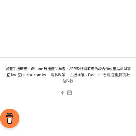
歡迎手機廠商、iPhone 周邊產品業者、APP軟體開發商洽談合作或產品測試事
宜 koc
kocpc.com.tw ｜
隱私政策
｜主機維護：
Fast Line 台灣速連
,
阿腸數
位科技