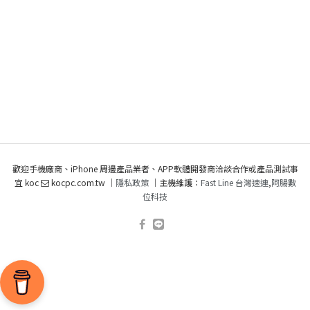
歡迎手機廠商、iPhone 周邊產品業者、APP軟體開發商洽談合作或產品測試事
宜 koc
kocpc.com.tw ｜
隱私政策
｜主機維護：
Fast Line 台灣速連
,
阿腸數
位科技