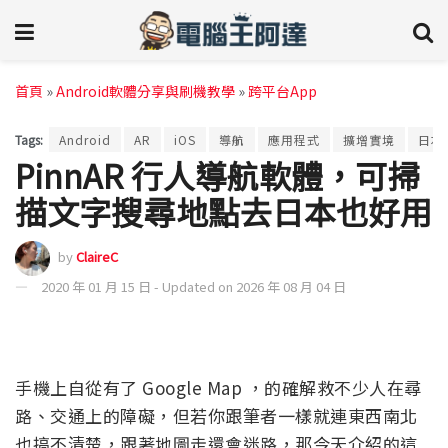
首頁
»
Android軟體分享與刷機教學
»
跨平台App
Tags:
Android
AR
iOS
導航
應用程式
擴增實境
日本
PinnAR 行人導航軟體，可掃
描文字搜尋地點去日本也好用
by
ClaireC
2020 年 01 月 15 日 - Updated on 2026 年 08 月 04 日
手機上自從有了 Google Map ，的確解救不少人在尋
路、交通上的障礙，但若你跟筆者一樣就連東西南北
也搞不清楚，跟著地圖走還會迷路，那今天介紹的這