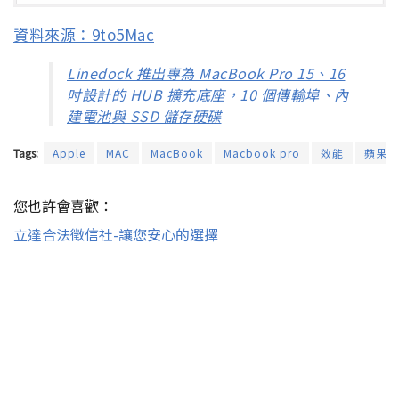
資料來源：9to5Mac
Linedock 推出專為 MacBook Pro 15、16
吋設計的 HUB 擴充底座，10 個傳輸埠、內
建電池與 SSD 儲存硬碟
Tags:
Apple
MAC
MacBook
Macbook pro
效能
蘋果
您也許會喜歡：
立達合法徵信社-讓您安心的選擇