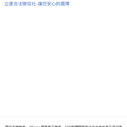
立達合法徵信社-讓您安心的選擇
歡迎手機廠商、iPhone 周邊產品業者、APP軟體開發商洽談合作或產品測試事