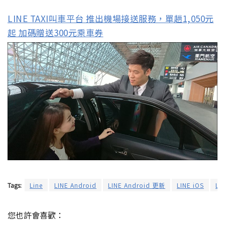
LINE TAXI叫車平台 推出機場接送服務，單趟1,050元
起 加碼贈送300元乘車券
Tags:
Line
LINE Android
LINE Android 更新
LINE iOS
LI
您也許會喜歡：