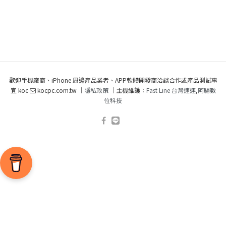
歡迎手機廠商、iPhone 周邊產品業者、APP軟體開發商洽談合作或產品測試事
宜 koc
kocpc.com.tw ｜
隱私政策
｜主機維護：
Fast Line 台灣速連
,
阿腸數
位科技