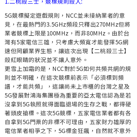
1.二桃殺三士，競標規則殺人:
5G競標擬定遊戲規則，NCC並未接納業者的意
見，在最熱門的3.5GHz頻段只釋出270MHz但將
業者競標上限是100MHz，而非80MHz。由於台
灣有5家電信三雄，只考慮大頻寬才能發揮5G網
速但罔顧業界生態，讓這次出現【二桃殺三士】
殺紅眼睛的狀況並不讓人意外。
更雪上加霜的是，NCC對於5G如何共頻共網的規
則並不明確，在這次競標前表示「必須標到頻
譜，才能共頻」，這讓尚未上市櫃的台灣之星及
5G發展對鴻海集團極為重要的亞太電信認為是若
沒拿到5G執照就得面臨退場的生存之戰，都得硬
著頭皮搶標。這次5G競標，五家電信業者都有各
自拿到5G門票的非標不可理由，五家財力雄厚的
電信業者相爭之下，5G標金狂飆，自然就不意外