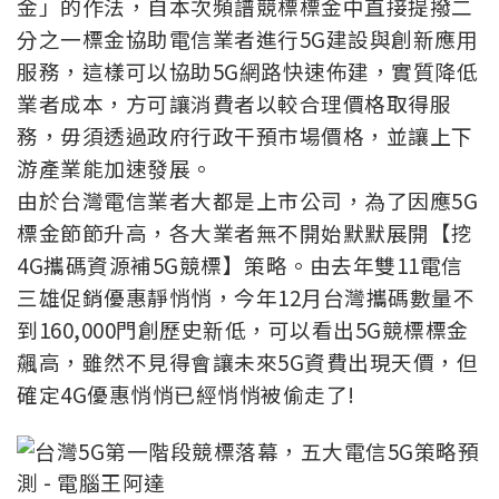
金」的作法，自本次頻譜競標標金中直接提撥二
分之一標金協助電信業者進行5G建設與創新應用
服務，這樣可以協助5G網路快速佈建，實質降低
業者成本，方可讓消費者以較合理價格取得服
務，毋須透過政府行政干預市場價格，並讓上下
游產業能加速發展。
由於台灣電信業者大都是上市公司，為了因應5G
標金節節升高，各大業者無不開始默默展開【挖
4G攜碼資源補5G競標】策略。由去年雙11電信
三雄促銷優惠靜悄悄，今年12月台灣攜碼數量不
到160,000門創歷史新低，可以看出5G競標標金
飆高，雖然不見得會讓未來5G資費出現天價，但
確定4G優惠悄悄已經悄悄被偷走了!