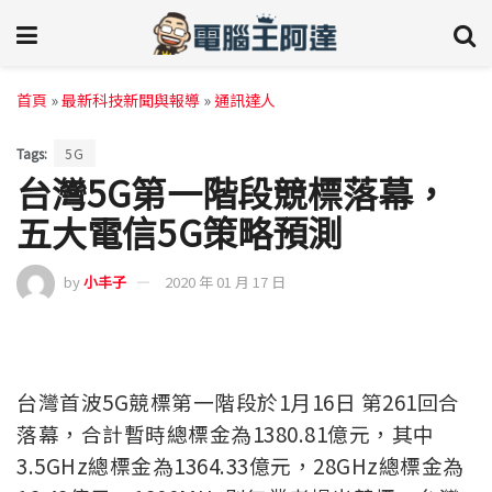
首頁
»
最新科技新聞與報導
»
通訊達人
Tags:
5G
台灣5G第一階段競標落幕，
五大電信5G策略預測
by
小丰子
2020 年 01 月 17 日
台灣首波5G競標第一階段於1月16日 第261回合
落幕，合計暫時總標金為1380.81億元，其中
3.5GHz總標金為1364.33億元，28GHz總標金為