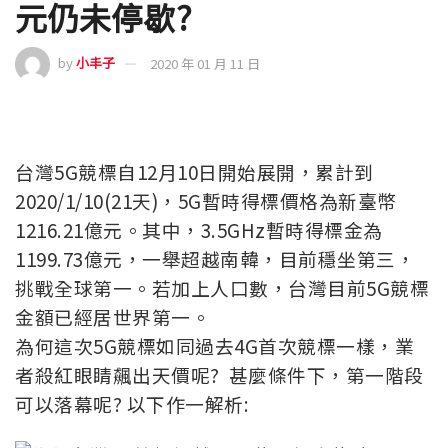
元仍未停歇?
by
小丰子
2020 年 01 月 11 日
台灣5G競標自12月10日開始展開，累計到
2020/1/10(21天)，5G暫時得標價格為新臺幣
1216.21億元。其中，3.5GHz暫時得標金為
1199.73億元，一舉超越南韓，目前穩坐第三，
挑戰全球第一。若加上人口數，台灣目前5G競標
金額已經居世界第一。
為何這次5G競標如同過去4G首次競標一樣，業
者殺紅眼睛飆出天價呢? 甚麼條件下，第一階段
可以落幕呢? 以下作一解析: