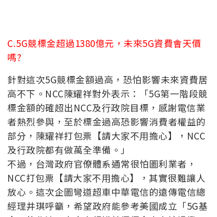
C.5G競標金超過1380億元，未來5G資費會天價
嗎?
針對這次5G競標金額過高，恐怕影響未來資費居
高不下。NCC陳耀祥對外表示：「5G第一階段競
標金額的確超出NCC及行政院目標，感謝電信業
者熱烈參與，至於標金過高恐影響消費者權益的
部分，陳耀祥打包票【請大家不用擔心】，NCC
及行政院都有做萬全準備。」
不過，台灣政府官僚體系通常很怕圖利業者，
NCC打包票【請大家不用擔心】，其實很難讓人
放心。這次企圖彎道超車中華電信的遠傳電信總
經理井琪呼籲，希望政府能參考美國成立「5G基