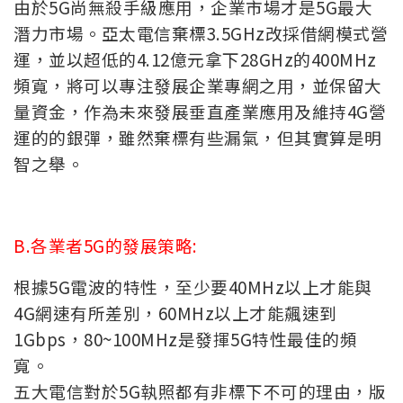
由於5G尚無殺手級應用，企業市場才是5G最大
潛力市場。亞太電信棄標3.5GHz改採借網模式營
運，並以超低的4.12億元拿下28GHz的400MHz
頻寬，將可以專注發展企業專網之用，並保留大
量資金，作為未來發展垂直產業應用及維持4G營
運的的銀彈，雖然棄標有些漏氣，但其實算是明
智之舉。
B.各業者5G的發展策略:
根據5G電波的特性，至少要40MHz以上才能與
4G網速有所差別，60MHz以上才能飆速到
1Gbps，80~100MHz是發揮5G特性最佳的頻
寬。
五大電信對於5G執照都有非標下不可的理由，版