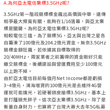
A.為何亞太電信棄標3.5GHz呢?
3.5GHz第一階段競標標金飆出高價與中華、遠傳
相爭最大頻寬有關，能夠在1/16落幕，與亞太棄
標是關鍵。為何亞太電信棄標3.5GHz呢?
相較電信三雄，為了競標5G，亞太與台灣之星各
自籌湊了100億元及204.2億元資金。無奈3.5GHz
競標金額狂飆，若依據其目標取得的
20/40MHz，兩家業者之前籌得的資金剛好只能
繳交競標金，後續建設與營運費用至少100億元
以上跑不掉。
由於亞太電信目前每個月Net Income都是虧損
3~4億元，鴻海增資的100億元光是去維持4G營
運就可能燒光，若硬著頭皮搶標3.5GHz，基本上
是打腫臉充胖子。這次亞太棄標3.5GHz，除了是
衡量自身財力，也算將了台灣大哥大去年5G私募