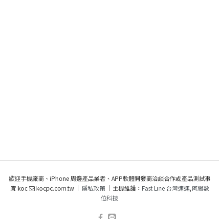
歡迎手機廠商、iPhone 周邊產品業者、APP軟體開發商洽談合作或產品測試事
宜 koc
kocpc.com.tw ｜
隱私政策
｜主機維護：
Fast Line 台灣速連
,
阿腸數
位科技