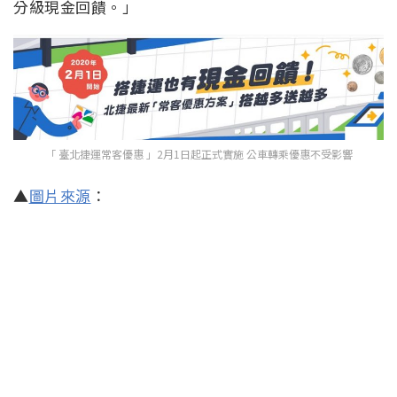
分級現金回饋。」
「 臺北捷運常客優惠 」2月1日起正式實施 公車轉乘優惠不受影響
▲
圖片來源
：