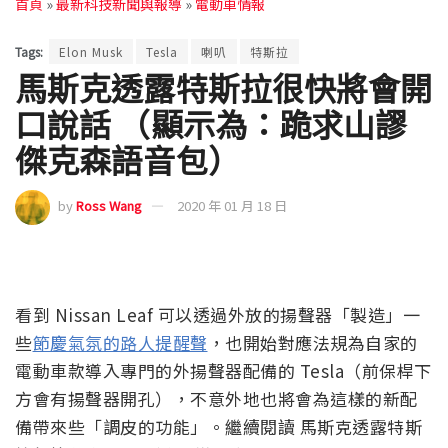
首頁
»
最新科技新聞與報導
»
電動車情報
Tags:
Elon Musk
Tesla
喇叭
特斯拉
馬斯克透露特斯拉很快將會開
口說話 （顯示為：跪求山謬
傑克森語音包）
by
Ross Wang
2020 年 01 月 18 日
看到 Nissan Leaf 可以透過外放的揚聲器「製造」一
些
節慶氣氛的路人提醒聲
，也開始對應法規為自家的
電動車款導入專門的外揚聲器配備的 Tesla（前保桿下
方會有揚聲器開孔），不意外地也將會為這樣的新配
備帶來些「調皮的功能」。繼續閱讀 馬斯克透露特斯