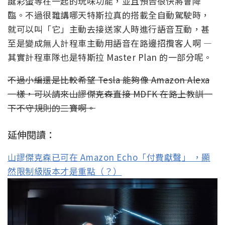
誕彩蛋等在一起的玩味功能，並且預告很快將會降
臨。不過很難講哪天特斯拉真的搭載全自動駕駛時，
就可以叫「它」主動去接送家人時進行語音互動，甚
至是變成無人計程車主動用語音在路邊招攬客人啊 —
其實計程車隊也是特斯拉 Master Plan 的一部分呢。
不過小編還是比較希望 Tesla 能夠像 Amazon Alexa
一樣，可以請來山謬傑克森直接 MDFK 在路上教訓一
下不守規則的三寶啊。
延伸閱讀：
山謬傑克森已可在 Amazon Echo「付費獻聲」 ，顯
然限制級版本才是重點（？）