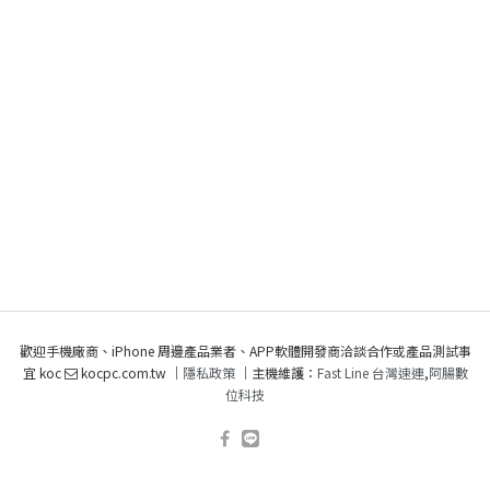
歡迎手機廠商、iPhone 周邊產品業者、APP軟體開發商洽談合作或產品測試事
宜 koc
kocpc.com.tw ｜
隱私政策
｜主機維護：
Fast Line 台灣速連
,
阿腸數
位科技